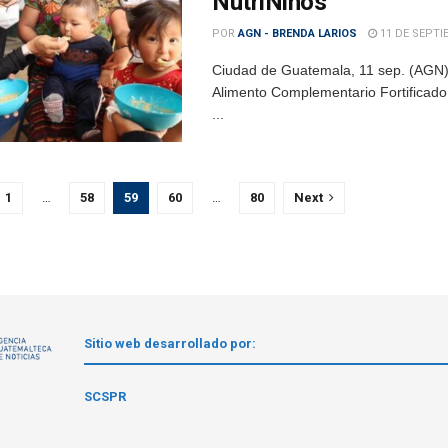
NutriNiños
POR
AGN - BRENDA LARIOS
11 DE SEPTI
Ciudad de Guatemala, 11 sep. (AGN).
Alimento Complementario Fortificado 
...
1
…
58
59
60
…
80
Next
Sitio web desarrollado por:
1
SCSPR