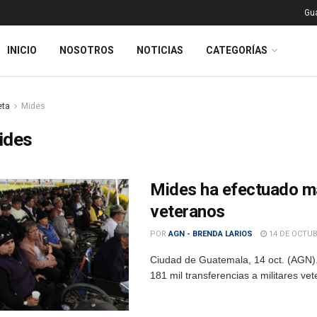
Gu
INICIO
NOSOTROS
NOTICIAS
CATEGORÍAS
eta
Mides
ides
Mides ha efectuado má
veteranos
POR
AGN - BRENDA LARIOS
14 DE OCTUB
Ciudad de Guatemala, 14 oct. (AGN).–
181 mil transferencias a militares ve