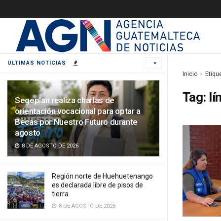
ÚLTIMAS NOTICIAS
Inicio
Etiqu
Tag:
lí
Segeplan realiza charlas de
orientación vocacional para optar a
Becas por Nuestro Futuro durante
agosto
8 DE AGOSTO DE 2026
Región norte de Huehuetenango
es declarada libre de pisos de
tierra
8 DE AGOSTO DE 2026