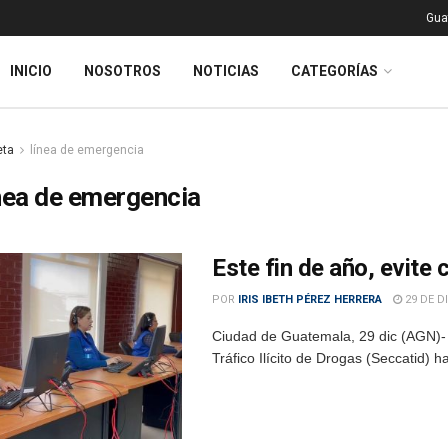
Gua
INICIO
NOSOTROS
NOTICIAS
CATEGORÍAS
eta
línea de emergencia
nea de emergencia
Este fin de año, evit
POR
IRIS IBETH PÉREZ HERRERA
29 DE D
Ciudad de Guatemala, 29 dic (AGN)- L
Tráfico Ilícito de Drogas (Seccatid) h