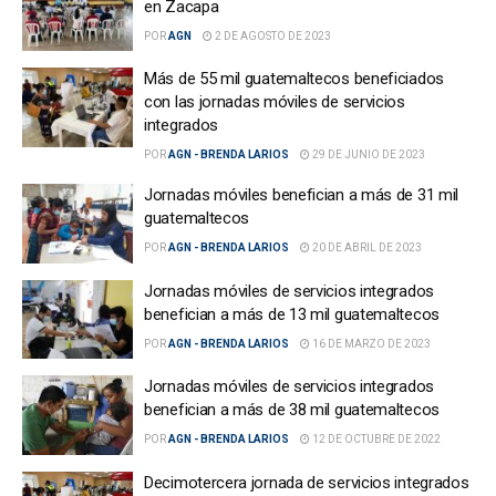
en Zacapa
POR
AGN
2 DE AGOSTO DE 2023
Más de 55 mil guatemaltecos beneficiados
con las jornadas móviles de servicios
integrados
POR
AGN - BRENDA LARIOS
29 DE JUNIO DE 2023
Jornadas móviles benefician a más de 31 mil
guatemaltecos
POR
AGN - BRENDA LARIOS
20 DE ABRIL DE 2023
Jornadas móviles de servicios integrados
benefician a más de 13 mil guatemaltecos
POR
AGN - BRENDA LARIOS
16 DE MARZO DE 2023
Jornadas móviles de servicios integrados
benefician a más de 38 mil guatemaltecos
POR
AGN - BRENDA LARIOS
12 DE OCTUBRE DE 2022
Decimotercera jornada de servicios integrados