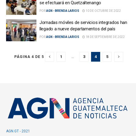
se efectuará en Quetzaltenango
POR
AGN - BRENDA LARIOS
10 DE OCTUBRE DE 2022
Jornadas móviles de servicios integrados han
llegado a nueve departamentos del país
POR
AGN - BRENDA LARIOS
18 DE SEPTIEMBRE DE 2022
1
…
3
4
5
PÁGINA 4 DE 5
AGN.GT - 2021