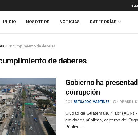
Gua
INICIO
NOSOTROS
NOTICIAS
CATEGORÍAS
eta
incumplimiento de deberes
cumplimiento de deberes
Gobierno ha presentad
corrupción
POR
ESTUARDO MARTÍNEZ
4 DE ABRIL D
Ciudad de Guatemala, 4 abr (AGN).- 
entidades públicas, carteras del Org
Público ...