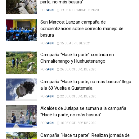
parte, no más basura”
POR
AGN
19 DE DICIEMBRE DE 2020
San Marcos: Lanzan campaña de
concientización sobre correcto manejo de
basura
POR
AGN
15 DE ABRIL DE 2021
Campaña “Hacé tu parte” continúa en
Chimaltenango y Huehuetenango
POR
AGN
26 DE OCTUBRE DE 2020
Campaña “Hacé tu parte, no más basura” llega
a la 60 Vuelta a Guatemala
POR
AGN
22 DE OCTUBRE DE 2020
Alcaldes de Jutiapa se suman a la campaña
“Hacé tu parte, no más basura”
POR
AGN
16 DE OCTUBRE DE 2020
Campaña “Hacé tu parte”: Realizan jornada de