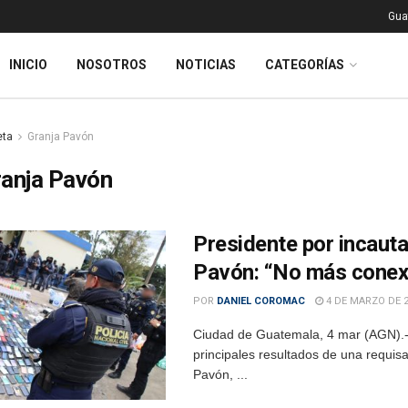
Gua
INICIO
NOSOTROS
NOTICIAS
CATEGORÍAS
eta
Granja Pavón
ranja Pavón
Presidente por incaut
Pavón: “No más conexi
POR
DANIEL COROMAC
4 DE MARZO DE 
Ciudad de Guatemala, 4 mar (AGN).- 
principales resultados de una requis
Pavón, ...