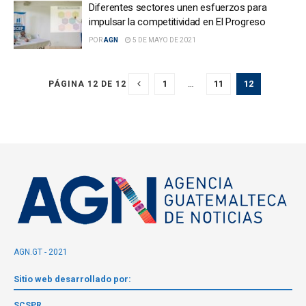
Diferentes sectores unen esfuerzos para
impulsar la competitividad en El Progreso
POR
AGN
5 DE MAYO DE 2021
1
…
11
12
PÁGINA 12 DE 12
AGN.GT - 2021
Sitio web desarrollado por:
SCSPR