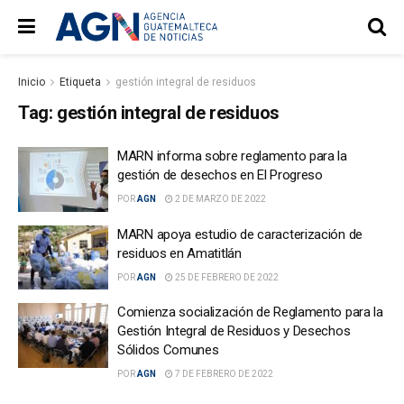
Inicio
Etiqueta
gestión integral de residuos
Tag:
gestión integral de residuos
MARN informa sobre reglamento para la
gestión de desechos en El Progreso
POR
AGN
2 DE MARZO DE 2022
MARN apoya estudio de caracterización de
residuos en Amatitlán
POR
AGN
25 DE FEBRERO DE 2022
Comienza socialización de Reglamento para la
Gestión Integral de Residuos y Desechos
Sólidos Comunes
POR
AGN
7 DE FEBRERO DE 2022