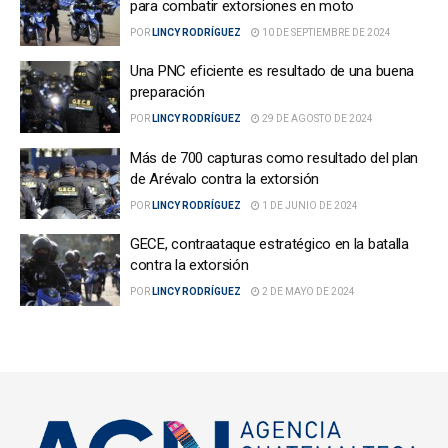
para combatir extorsiones en moto
POR
LINCY RODRÍGUEZ
10 DE SEPTIEMBRE DE 2024
Una PNC eficiente es resultado de una buena
preparación
POR
LINCY RODRÍGUEZ
29 DE AGOSTO DE 2024
Más de 700 capturas como resultado del plan
de Arévalo contra la extorsión
POR
LINCY RODRÍGUEZ
1 DE JUNIO DE 2024
GECE, contraataque estratégico en la batalla
contra la extorsión
POR
LINCY RODRÍGUEZ
2 DE MAYO DE 2024