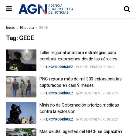
Inicio
Etiqueta
GECE
Tag:
GECE
Taller regional analizará estrategias para
combatir extorsiones desde las cárceles
POR
LINCY RODRÍGUEZ
16 DE FEBRERO DE 2026
PNC reporta más de mil 300 extorsionistas
capturados en casi 9 meses
POR
LINCY RODRÍGUEZ
19 DE SEPTIEMBRE DE 2025
Ministro de Gobernación prioriza medidas
contra la extorsión
POR
LINCY RODRÍGUEZ
13 DE NOVIEMBRE DE 2024
Más de 360 agentes del GECE se capacitan