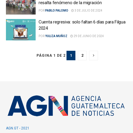
resalta fenómeno de la migración
POR
PABLO PALOMO
3 DE JULIO DE 2024
Cuenta regresiva: solo faltan 6 días para Filgua
2024
POR
YULIZA MUÑOZ
29 DE JUNIO DE 2024
1
2
PÁGINA 1 DE 2
AGN.GT - 2021