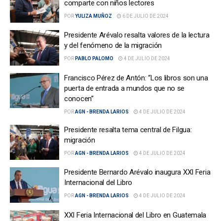
comparte con niños lectores
POR
YULIZA MUÑOZ
6 DE JULIO DE 2024
Presidente Arévalo resalta valores de la lectura
y del fenómeno de la migración
POR
PABLO PALOMO
4 DE JULIO DE 2024
Francisco Pérez de Antón: “Los libros son una
puerta de entrada a mundos que no se
conocen”
POR
AGN - BRENDA LARIOS
4 DE JULIO DE 2024
Presidente resalta tema central de Filgua:
migración
POR
AGN - BRENDA LARIOS
4 DE JULIO DE 2024
Presidente Bernardo Arévalo inaugura XXI Feria
Internacional del Libro
POR
AGN - BRENDA LARIOS
4 DE JULIO DE 2024
XXI Feria Internacional del Libro en Guatemala