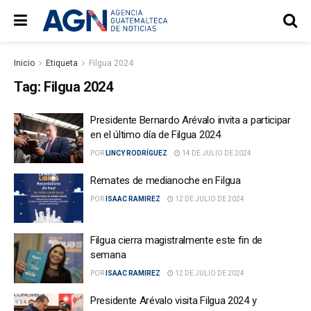
Inicio
Etiqueta
Filgua 2024
Tag:
Filgua 2024
Presidente Bernardo Arévalo invita a participar
en el último día de Filgua 2024
POR
LINCY RODRÍGUEZ
14 DE JULIO DE 2024
Remates de medianoche en Filgua
POR
ISAAC RAMIREZ
12 DE JULIO DE 2024
Filgua cierra magistralmente este fin de
semana
POR
ISAAC RAMIREZ
12 DE JULIO DE 2024
Presidente Arévalo visita Filgua 2024 y