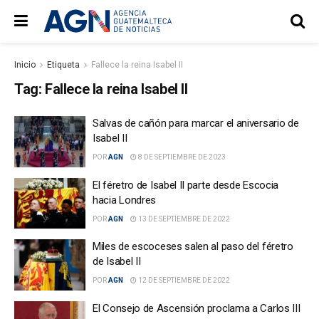
Inicio
Etiqueta
Fallece la reina Isabel II
Tag:
Fallece la reina Isabel II
Salvas de cañón para marcar el aniversario de
Isabel II
POR
AGN
8 DE SEPTIEMBRE DE 2023
El féretro de Isabel II parte desde Escocia
hacia Londres
POR
AGN
13 DE SEPTIEMBRE DE 2022
Miles de escoceses salen al paso del féretro
de Isabel II
POR
AGN
12 DE SEPTIEMBRE DE 2022
El Consejo de Ascensión proclama a Carlos III