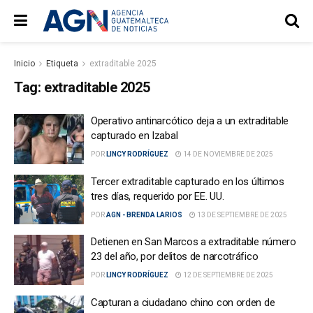
Inicio
Etiqueta
extraditable 2025
Tag:
extraditable 2025
Operativo antinarcótico deja a un extraditable
capturado en Izabal
POR
LINCY RODRÍGUEZ
14 DE NOVIEMBRE DE 2025
Tercer extraditable capturado en los últimos
tres días, requerido por EE. UU.
POR
AGN - BRENDA LARIOS
13 DE SEPTIEMBRE DE 2025
Detienen en San Marcos a extraditable número
23 del año, por delitos de narcotráfico
POR
LINCY RODRÍGUEZ
12 DE SEPTIEMBRE DE 2025
Capturan a ciudadano chino con orden de