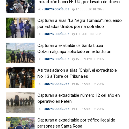
extradición hacia EE. UU., por lavado de dinero
POR
LINCY RODRÍGUEZ
17 DE JULIO DE 2025
Capturan a alias “La Negra Tomasa”, requerido
por Estados Unidos por narcotráfico
POR
LINCY RODRÍGUEZ
1 DE JULIO DE 2025
Capturan a exalcalde de Santa Lucía
Cotzumalguapa solicitado en extradición
POR
LINCY RODRÍGUEZ
15 DE MAYO DE 2025
Así trasladaron a alias “Chipi”, el extraditable
No. 13 a Torre de Tribunales
POR
LINCY RODRÍGUEZ
15 DE ABRIL DE 2025
Capturan a extraditable número 12 del año en
operativo en Petén
POR
LINCY RODRÍGUEZ
11 DE ABRIL DE 2025
Capturan a extraditable por tráfico ilegal de
personas en Santa Rosa