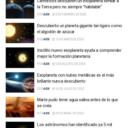
Científicos descubren un exoplaneta similar a
la Tierra pero no siempre “habitable”
POR
AGN
3 DE FEBRERO DE 2025
Descubierto un planeta gigante tan ligero como
el algodón de azúcar
POR
AGN
15 DE MAYO DE 2024
Insólito nuevo exoplaneta ayuda a comprender
mejor la formación planetaria
POR
AGN
5 DE AGOSTO DE 2023
Exoplaneta con nubes metálicas es el más
brillante nunca descubierto
POR
AGN
16 DE JULIO DE 2023
Marte pudo tener agua salina antes de lo que
se creía
POR
AGN
29 DE ABRIL DE 2023
Los astrónomos han identificado ya 5 mil