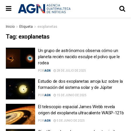
Inicio
Etiqueta
exoplanetas
Tag:
exoplanetas
Un grupo de astrónomos observa cómo un
planeta recién nacido esculpe el polvo que le
rodea
POR
AGN
28 DE JULIO DE 2025
Estudio de dos exoplanetas arroja luz sobre la
formación del sistema solar y de Júpiter
POR
AGN
15 DE JUNIO DE 2025
El telescopio espacial James Webb revela
origen del exoplaneta ultracaliente WASP-121b
POR
AGN
5 DE JUNIO DE 2025