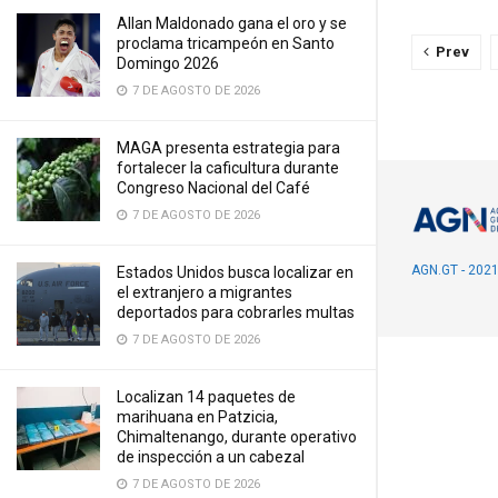
Allan Maldonado gana el oro y se
proclama tricampeón en Santo
Prev
Domingo 2026
7 DE AGOSTO DE 2026
MAGA presenta estrategia para
fortalecer la caficultura durante
Congreso Nacional del Café
7 DE AGOSTO DE 2026
AGN.GT - 202
Estados Unidos busca localizar en
el extranjero a migrantes
deportados para cobrarles multas
7 DE AGOSTO DE 2026
Localizan 14 paquetes de
marihuana en Patzicia,
Chimaltenango, durante operativo
de inspección a un cabezal
7 DE AGOSTO DE 2026