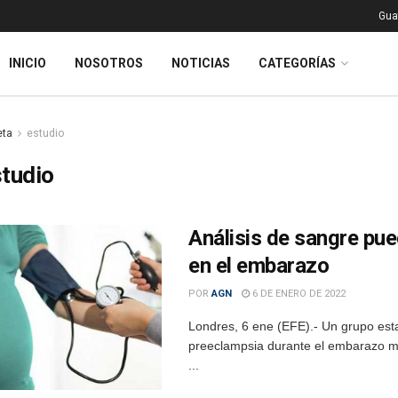
Gua
INICIO
NOSOTROS
NOTICIAS
CATEGORÍAS
eta
estudio
tudio
Análisis de sangre pue
en el embarazo
POR
AGN
6 DE ENERO DE 2022
Londres, 6 ene (EFE).- Un grupo estad
preeclampsia durante el embarazo me
...