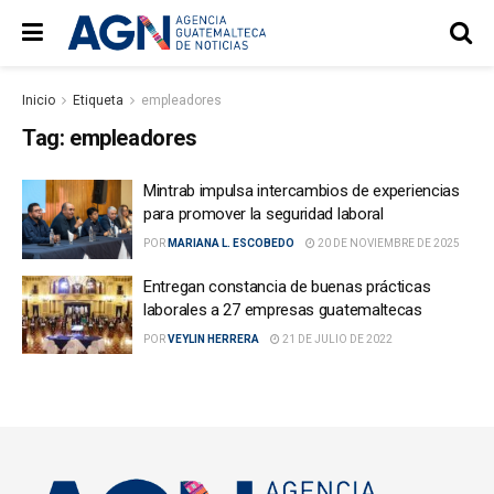
Inicio
Etiqueta
empleadores
Tag:
empleadores
Mintrab impulsa intercambios de experiencias
para promover la seguridad laboral
POR
MARIANA L. ESCOBEDO
20 DE NOVIEMBRE DE 2025
Entregan constancia de buenas prácticas
laborales a 27 empresas guatemaltecas
POR
VEYLIN HERRERA
21 DE JULIO DE 2022