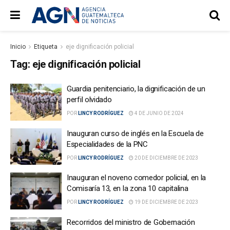
Inicio
Etiqueta
eje dignificación policial
Tag:
eje dignificación policial
Guardia penitenciario, la dignificación de un
perfil olvidado
POR
LINCY RODRÍGUEZ
4 DE JUNIO DE 2024
Inauguran curso de inglés en la Escuela de
Especialidades de la PNC
POR
LINCY RODRÍGUEZ
20 DE DICIEMBRE DE 2023
Inauguran el noveno comedor policial, en la
Comisaría 13, en la zona 10 capitalina
POR
LINCY RODRÍGUEZ
19 DE DICIEMBRE DE 2023
Recorridos del ministro de Gobernación