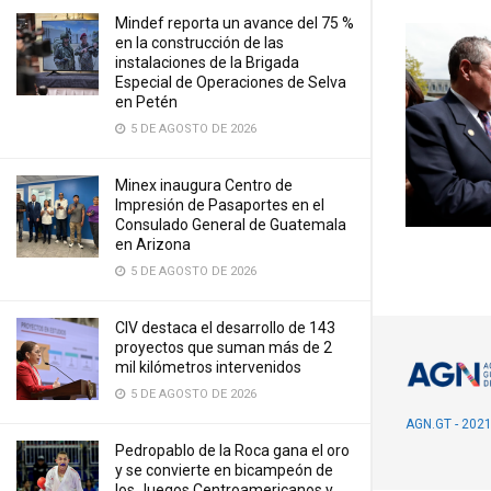
Mindef reporta un avance del 75 %
en la construcción de las
instalaciones de la Brigada
Especial de Operaciones de Selva
en Petén
5 DE AGOSTO DE 2026
Minex inaugura Centro de
Impresión de Pasaportes en el
Consulado General de Guatemala
en Arizona
5 DE AGOSTO DE 2026
CIV destaca el desarrollo de 143
proyectos que suman más de 2
mil kilómetros intervenidos
5 DE AGOSTO DE 2026
AGN.GT - 202
Pedropablo de la Roca gana el oro
y se convierte en bicampeón de
los Juegos Centroamericanos y