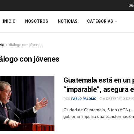
Gu
INICIO
NOSOTROS
NOTICIAS
CATEGORÍAS
eta
diálogo con jóvenes
álogo con jóvenes
Guatemala está en un 
“imparable”, asegura e
POR
PABLO PALOMO
6 DE FEBRERO DE 2
Ciudad de Guatemala, 6 feb (AGN). –
gobierno impulsa una transformación 