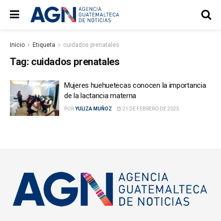
Inicio
Etiqueta
cuidados prenatales
Tag:
cuidados prenatales
Mujeres huehuetecas conocen la importancia
de la lactancia materna
POR
YULIZA MUÑOZ
21 DE FEBRERO DE 2023