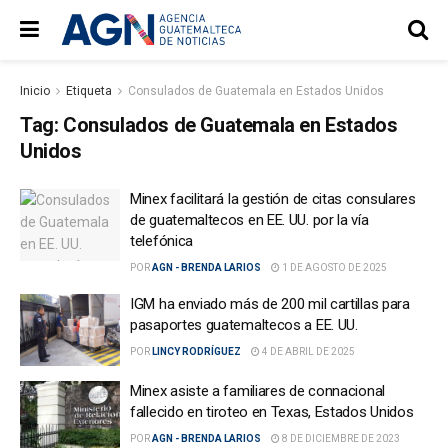
Inicio
Etiqueta
Consulados de Guatemala en Estados Unidos
Tag:
Consulados de Guatemala en Estados
Unidos
Minex facilitará la gestión de citas consulares
de guatemaltecos en EE. UU. por la vía
telefónica
POR
AGN - BRENDA LARIOS
1 DE AGOSTO DE 2025
IGM ha enviado más de 200 mil cartillas para
pasaportes guatemaltecos a EE. UU.
POR
LINCY RODRÍGUEZ
4 DE ABRIL DE 2025
Minex asiste a familiares de connacional
fallecido en tiroteo en Texas, Estados Unidos
POR
AGN - BRENDA LARIOS
8 DE DICIEMBRE DE 2023