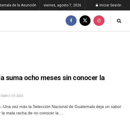
temala de la Asunción
viernes, agosto 7, 2026
Iniciar Sesión
la suma ocho meses sin conocer la
E MAYO DE 2024
-Una vez más la Selección Nacional de Guatemala deja un sabor
r la mala racha de no conocer la ...