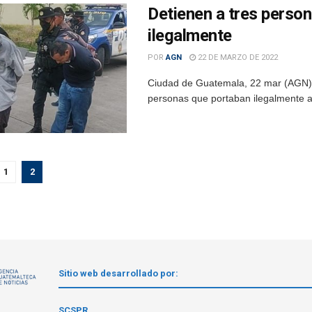
Detienen a tres perso
ilegalmente
POR
AGN
22 DE MARZO DE 2022
Ciudad de Guatemala, 22 mar (AGN).- 
personas que portaban ilegalmente ar
1
2
Sitio web desarrollado por:
1
SCSPR