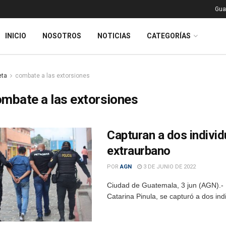
Gua
INICIO
NOSOTROS
NOTICIAS
CATEGORÍAS
eta
combate a las extorsiones
mbate a las extorsiones
Capturan a dos indivi
extraurbano
POR
AGN
3 DE JUNIO DE 2022
Ciudad de Guatemala, 3 jun (AGN).- En
Catarina Pinula, se capturó a dos ind