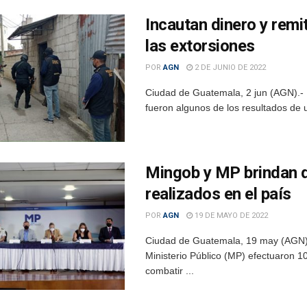
Incautan dinero y remi
las extorsiones
POR
AGN
2 DE JUNIO DE 2022
Ciudad de Guatemala, 2 jun (AGN).- U
fueron algunos de los resultados de u
Mingob y MP brindan d
realizados en el país
POR
AGN
19 DE MAYO DE 2022
Ciudad de Guatemala, 19 may (AGN).-
Ministerio Público (MP) efectuaron 
combatir ...