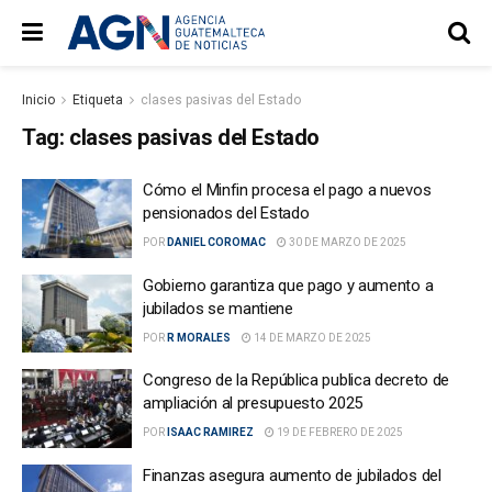
Inicio
Etiqueta
clases pasivas del Estado
Tag:
clases pasivas del Estado
Cómo el Minfin procesa el pago a nuevos
pensionados del Estado
POR
DANIEL COROMAC
30 DE MARZO DE 2025
Gobierno garantiza que pago y aumento a
jubilados se mantiene
POR
R MORALES
14 DE MARZO DE 2025
Congreso de la República publica decreto de
ampliación al presupuesto 2025
POR
ISAAC RAMIREZ
19 DE FEBRERO DE 2025
Finanzas asegura aumento de jubilados del