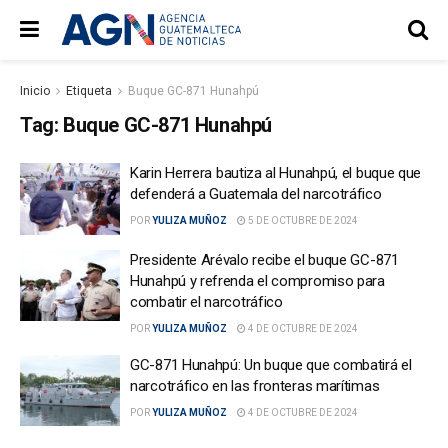
Inicio
Etiqueta
Buque GC-871 Hunahpú
Tag:
Buque GC-871 Hunahpú
Karin Herrera bautiza al Hunahpú, el buque que
defenderá a Guatemala del narcotráfico
POR
YULIZA MUÑOZ
5 DE OCTUBRE DE 2024
Presidente Arévalo recibe el buque GC-871
Hunahpú y refrenda el compromiso para
combatir el narcotráfico
POR
YULIZA MUÑOZ
4 DE OCTUBRE DE 2024
GC-871 Hunahpú: Un buque que combatirá el
narcotráfico en las fronteras marítimas
POR
YULIZA MUÑOZ
4 DE OCTUBRE DE 2024