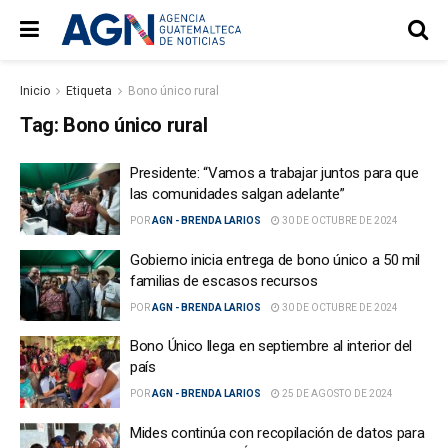
Inicio
Etiqueta
Bono único rural
Tag:
Bono único rural
Presidente: “Vamos a trabajar juntos para que
las comunidades salgan adelante”
POR
AGN - BRENDA LARIOS
30 DE OCTUBRE DE 2024
Gobierno inicia entrega de bono único a 50 mil
familias de escasos recursos
POR
AGN - BRENDA LARIOS
30 DE OCTUBRE DE 2024
Bono Único llega en septiembre al interior del
país
POR
AGN - BRENDA LARIOS
25 DE AGOSTO DE 2024
Mides continúa con recopilación de datos para