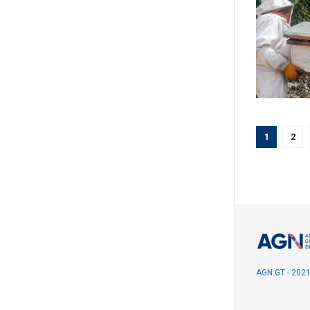
1
2
AGN.GT - 202