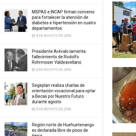
MSPAS e INCAP firman convenio
para fortalecer la atención de
diabetes e hipertensión en cuatro
departamentos
8 DE AGOSTO DE 2026
Presidente Arévalo lamenta
fallecimiento de Rodolfo
Rohrmoser Valdeavellano
8 DE AGOSTO DE 2026
Segeplan realiza charlas de
orientación vocacional para optar
a Becas por Nuestro Futuro
durante agosto
8 DE AGOSTO DE 2026
Región norte de Huehuetenango
es declarada libre de pisos de
tierra