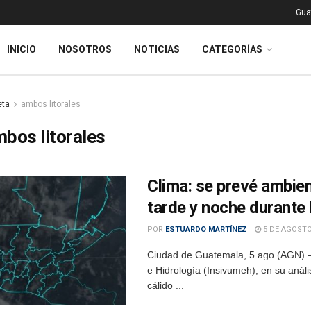
Gua
INICIO
NOSOTROS
NOTICIAS
CATEGORÍAS
eta
ambos litorales
bos litorales
Clima: se prevé ambien
tarde y noche durante
POR
ESTUARDO MARTÍNEZ
5 DE AGOSTO
Ciudad de Guatemala, 5 ago (AGN).– 
e Hidrología (Insivumeh), en su anál
cálido ...