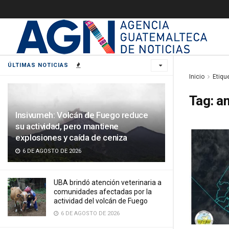
ÚLTIMAS NOTICIAS
Inicio
Etiqu
Tag:
am
Insivumeh: Volcán de Fuego reduce
su actividad, pero mantiene
explosiones y caída de ceniza
6 DE AGOSTO DE 2026
UBA brindó atención veterinaria a
comunidades afectadas por la
actividad del volcán de Fuego
6 DE AGOSTO DE 2026