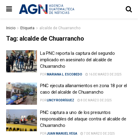
Inicio
Etiqueta
alcalde de Chuarrancho
Tag:
alcalde de Chuarrancho
La PNC reporta la captura del segundo
implicado en asesinato del alcalde de
Chuarrancho
POR
MARIANA L. ESCOBEDO
16 DE MARZO DE 2025
PNC ejecuta allanamientos en zona 18 por el
caso del alcalde de Chuarrancho
POR
LINCY RODRÍGUEZ
8 DE MARZO DE 2025
PNC captura a uno de los presuntos
responsables del ataque contra el alcalde de
Chuarrancho
POR
JUAN MANUEL VEGA
7 DE MARZO DE 2025