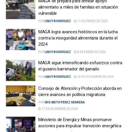
MAGA se prepara para brindar apoyo
alimentario a miles de familias en situación
vulnerable
POR
LINCY RODRÍGUEZ
11 DE ENERO DE 2025
MAGA logra avances históricos en la lucha
contra la inseguridad alimentaria durante el
2024
POR
LINCY RODRÍGUEZ
8 DE ENERO DE 2025
MAGA sigue intensificando esfuerzos contra
el gusano barrenador del ganado
POR
LINCY RODRÍGUEZ
25 DE DICIEMBRE DE 2024
Consejo de Atención y Protección aborda en
cierre avances en política migratoria
POR
IRIS IBETH PÉREZ HERRERA
17 DE DICIEMBRE DE 2024
Ministerio de Energía y Minas promueve
acciones para impulsar transición energética