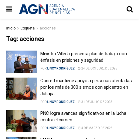
Inicio
Etiqueta
acciones
Tag:
acciones
Ministro Villeda presenta plan de trabajo con
énfasis en prisiones y seguridad
POR
LINCY RODRÍGUEZ
24 DE OCTUBRE DE 2025
Conred mantiene apoyo a personas afectadas
por los más de 300 sismos con epicentro en
Jutiapa
POR
LINCY RODRÍGUEZ
31 DE JULIO DE 2025
PNC logra avances significativos en la lucha
contra el crimen
POR
LINCY RODRÍGUEZ
4 DE MARZO DE 2025