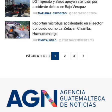
DGT, Ejército y Salud apoyan atención por
accidente de bus en Baja Verapaz
POR
MARIANA L. ESCOBEDO
3 DE ENERO DE 2026
Reportan microbús accidentado en el sector
conocido como La Zeta, en Chiantla,
Huehuetenango
POR
CINDY ALONZO
22 DE NOVIEMBRE DE 2025
1
2
3
PÁGINA 1 DE 3