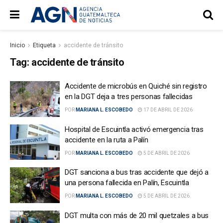
Inicio
Etiqueta
accidente de tránsito
Tag:
accidente de tránsito
Accidente de microbús en Quiché sin registro
en la DGT deja a tres personas fallecidas
POR
MARIANA L. ESCOBEDO
17 DE ABRIL DE 2026
Hospital de Escuintla activó emergencia tras
accidente en la ruta a Palín
POR
MARIANA L. ESCOBEDO
5 DE ABRIL DE 2026
DGT sanciona a bus tras accidente que dejó a
una persona fallecida en Palín, Escuintla
POR
MARIANA L. ESCOBEDO
5 DE ABRIL DE 2026
DGT multa con más de 20 mil quetzales a bus