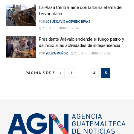
La Plaza Central arde con la llama eterna del
fervor cívico
POR
JOSUE DAVID ACEVEDO RIVAS
2 DE SEPTIEMBRE DE 2024
Presidente Arévalo enciende el fuego patrio y
da inicio a las actividades de independencia
POR
YULIZA MUÑOZ
2 DE SEPTIEMBRE DE 2024
1
…
4
5
PÁGINA 5 DE 5