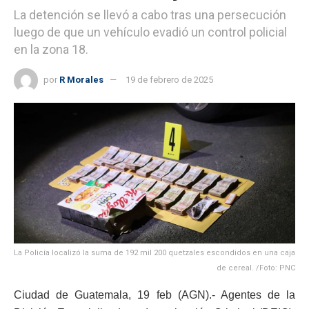
La detención se llevó a cabo tras una persecución
luego de que un vehículo evadió un control policial
en la zona 18.
por
R Morales
19 de febrero de 2025
La Policía localizó la suma de 192 mil 200 quetzales escondidos en una caja
de cereal. /Foto: PNC
Ciudad de Guatemala, 19 feb (AGN).- Agentes de la