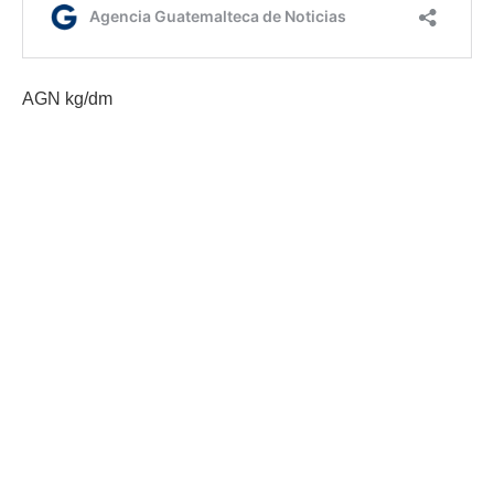
AGN kg/dm
Via:
EFE
Etiquetas:
Papa Francisco
Vaticano
AGN.GT - 2021
Sitio web desarrollado por: