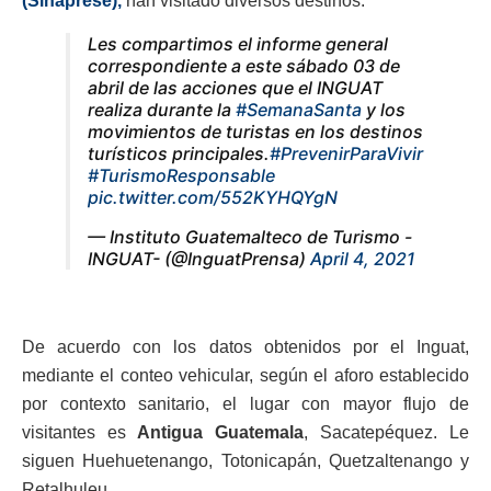
(Sinaprese),
han visitado diversos destinos.
Les compartimos el informe general
correspondiente a este sábado 03 de
abril de las acciones que el INGUAT
realiza durante la
#SemanaSanta
y los
movimientos de turistas en los destinos
turísticos principales.
#PrevenirParaVivir
#TurismoResponsable
pic.twitter.com/552KYHQYgN
— Instituto Guatemalteco de Turismo -
INGUAT- (@InguatPrensa)
April 4, 2021
De acuerdo con los datos obtenidos por el Inguat,
mediante el conteo vehicular, según el aforo establecido
por contexto sanitario, el lugar con mayor flujo de
visitantes es
Antigua Guatemala
, Sacatepéquez. Le
siguen Huehuetenango, Totonicapán, Quetzaltenango y
Retalhuleu.