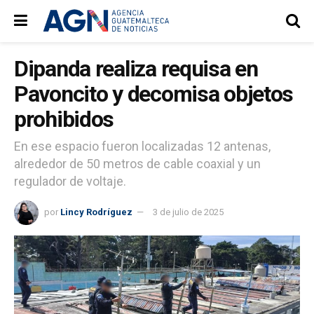
Dipanda realiza requisa en
Pavoncito y decomisa objetos
prohibidos
En ese espacio fueron localizadas 12 antenas,
alrededor de 50 metros de cable coaxial y un
regulador de voltaje.
por
Lincy Rodríguez
3 de julio de 2025