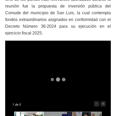
reunión fue la propuesta de inversión pública del
Comude del municipio de San Luis, la cual contempla
fondos extraordinarios asignados en conformidad con el
Decreto Número 36-2024 para su ejecución en el
ejercicio fiscal 2025.
-
+
1
de 5