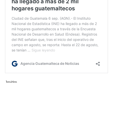
Jm/dm
Etiquetas:
Encuestas INE