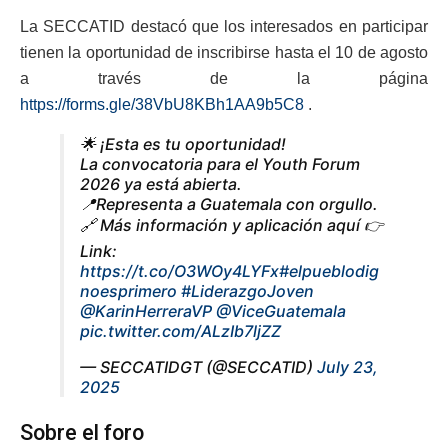
La SECCATID destacó que los interesados en participar
tienen la oportunidad de inscribirse hasta el 10 de agosto
a través de la página
https://forms.gle/38VbU8KBh1AA9b5C8
.
🌟 ¡Esta es tu oportunidad!
La convocatoria para el Youth Forum
2026 ya está abierta.
📍Representa a Guatemala con orgullo.
🔗 Más información y aplicación aquí 👉
Link:
https://t.co/O3WOy4LYFx
#elpueblodig
noesprimero
#LiderazgoJoven
@KarinHerreraVP
@ViceGuatemala
pic.twitter.com/ALzIb7ljZZ
— SECCATIDGT (@SECCATID)
July 23,
2025
Sobre el foro