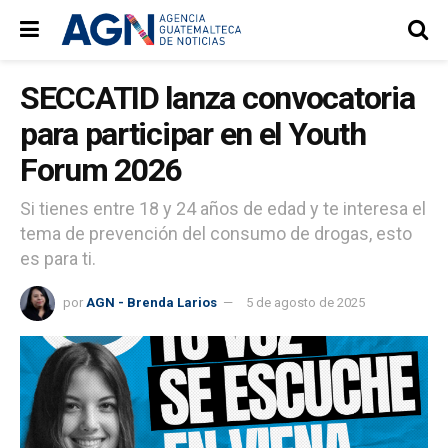
SECCATID lanza convocatoria
para participar en el Youth
Forum 2026
Si tienes entre 18 y 24 años de edad y te interesa el
tema de prevención del consumo de drogas, esto
es para ti.
por
AGN - Brenda Larios
5 de agosto de 2025