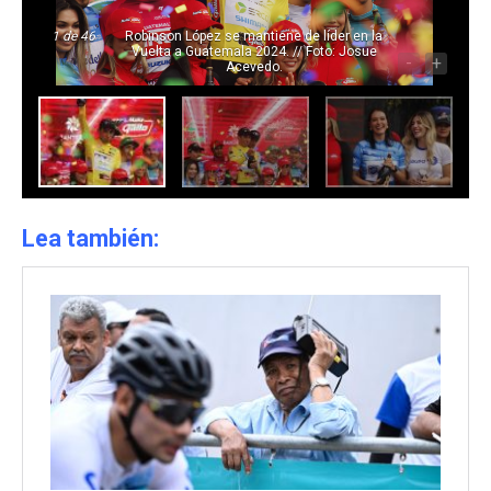
1
de 46
Robinson López se mantiene de líder en la
Vuelta a Guatemala 2024. // Foto: Josue
-
+
Acevedo.
Lea también: