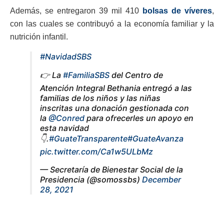
Además, se entregaron 39 mil 410
bolsas de víveres
,
con las cuales se contribuyó a la economía familiar y la
nutrición infantil.
#NavidadSBS
👉 La
#FamiliaSBS
del Centro de
Atención Integral Bethania entregó a las
familias de los niños y las niñas
inscritas una donación gestionada con
la
@Conred
para ofrecerles un apoyo en
esta navidad
👇.
#GuateTransparente
#GuateAvanza
pic.twitter.com/Ca1w5ULbMz
— Secretaría de Bienestar Social de la
Presidencia (@somossbs)
December
28, 2021