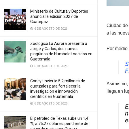
Ministerio de Cultura y Deportes
anuncia la edición 2027 de
Guatepaz
Ciudad de 
6 DE AGOSTO DE 2026
a las nuev
Zoológico La Aurora presenta a
Por medio 
Jorge y Carlos, dos nuevos
pingüinos de Humboldt nacidos en
Guatemala
S
6 DE AGOSTO DE 2026
F
Concyt invierte 5.2 millones de
Asimismo,
quetzales para fortalecer la
llega en l
investigación e innovación
científica en Guatemala
6 DE AGOSTO DE 2026
E
n
El petróleo de Texas sube un 1,4
e
%, a 76,27 dólares, pendiente de
acuerdo para abrir Ormuz