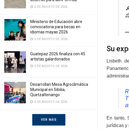

6 DE AGOSTO DE 2026
⚖
Ministerio de Educación abre
convocatoria para becas en
—
idiomas mayas 2026
6 DE AGOSTO DE 2026
Su exp
Guatepaz 2026 finaliza con 45
artistas galardonados
Lisbeth d
6 DE AGOSTO DE 2026
Panameric
administra
Desarrollan Mesa Agroclimática
Municipal en Sibilia,
R
Quetzaltenango
T
6 DE AGOSTO DE 2026
a
En tanto, 
VER MÁS
jurídicas y