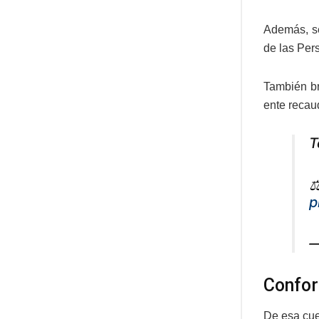
Además, se
de las Per
También br
ente recau
T
⚖
p
—
Confor
De esa cue