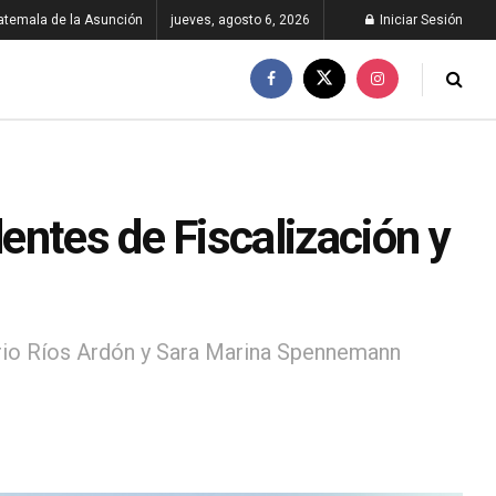
atemala de la Asunción
jueves, agosto 6, 2026
Iniciar Sesión
entes de Fiscalización y
ario Ríos Ardón y Sara Marina Spennemann