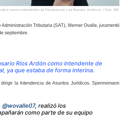
nta a nuevos intendentes de Fiscalización y de Asuntos Jurídicos. / Foto: SAT.
de Administración Tributaria (SAT), Werner Ovalle, juramentó
de septiembre.
Rosario Ríos Ardón como intendente de
l, ya que estaba de forma interina.
irigir la Intendencia de Asuntos Jurídicos. Spennemann
,
@wovalle07
, realizó los
mpañarán como parte de su equipo