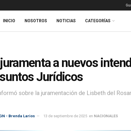
Gu
INICIO
NOSOTROS
NOTICIAS
CATEGORÍAS
juramenta a nuevos intend
suntos Jurídicos
nformó sobre la juramentación de Lisbeth del Ros
GN - Brenda Larios
13 de septiembre de 2025
en
NACIONALES