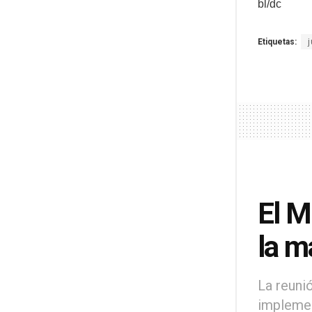
bl/dc
Etiquetas:
El M
la m
La reuni
implemen