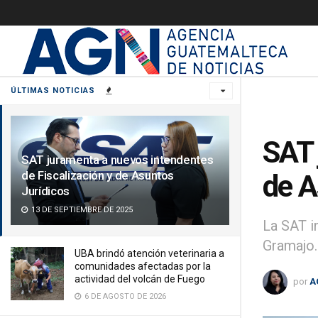
ÚLTIMAS NOTICIAS
SAT 
SAT juramenta a nuevos intendentes
de Fiscalización y de Asuntos
de A
Jurídicos
13 DE SEPTIEMBRE DE 2025
La SAT i
Gramajo.
UBA brindó atención veterinaria a
comunidades afectadas por la
actividad del volcán de Fuego
por
A
6 DE AGOSTO DE 2026