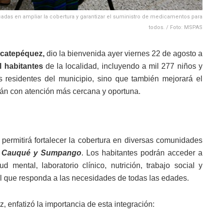
ocadas en ampliar la cobertura y garantizar el suministro de medicamentos para
todos. / Foto: MSPAS
acatepéquez,
dio la bienvenida ayer viernes 22 de agosto a
l habitantes
de la localidad, incluyendo a mil 277 niños y
s residentes del municipio, sino que también mejorará el
rán con atención más cercana y oportuna.
e permitirá fortalecer la cobertura en diversas comunidades
ía Cauqué y Sumpango
. Los habitantes podrán acceder a
 mental, laboratorio clínico, nutrición, trabajo social y
l que responda a las necesidades de todas las edades.
 enfatizó la importancia de esta integración: