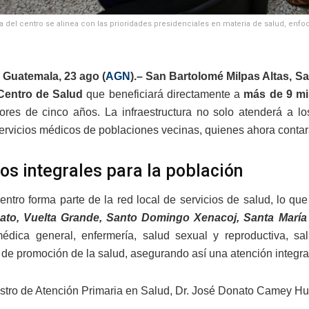
ra del centro se alinea con las prioridades presidenciales en materia de salud, enf
 Guatemala, 23 ago (
AGN
).–
San Bartolomé Milpas Altas, S
Centro de Salud
que beneficiará directamente a
más de 9 mi
res de cinco años. La infraestructura no solo atenderá a lo
ervicios médicos de poblaciones vecinas, quienes ahora conta
ios integrales para la población
entro forma parte de la red local de servicios de salud, lo qu
Hato, Vuelta Grande, Santo Domingo Xenacoj, Santa Mar
édica general, enfermería, salud sexual y reproductiva, salud
de promoción de la salud, asegurando así una atención integra
istro de Atención Primaria en Salud, Dr. José Donato Camey Huz,