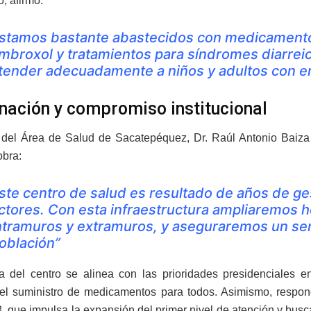
, afirmó:
stamos bastante abastecidos con medicamento
mbroxol y tratamientos para síndromes diarrei
tender adecuadamente a niños y adultos con
nación y compromiso institucional
r del Área de Salud de Sacatepéquez, Dr. Raúl Antonio Baiza M
obra:
ste centro de salud es resultado de años de ges
ctores. Con esta infraestructura ampliaremos h
ntramuros y extramuros, y aseguraremos un servi
oblación”
a del centro se alinea con las prioridades presidenciales e
 el suministro de medicamentos para todos. Asimismo, respon
 que impulsa la expansión del primer nivel de atención y busca 