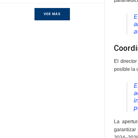
paramédico
VER MÁS
E
a
a
Coordi
El directo
posible la 
E
a
i
p
La apertur
garantizar
2024–2028,