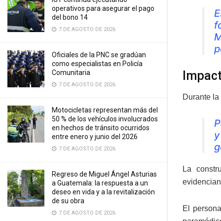
operativos para asegurar el pago
E
del bono 14
f
7 DE AGOSTO DE 2026
M
p
Oficiales de la PNC se gradúan
como especialistas en Policía
Comunitaria
Impact
7 DE AGOSTO DE 2026
Durante la
Motocicletas representan más del
50 % de los vehículos involucrados
P
en hechos de tránsito ocurridos
y
entre enero y junio del 2026
g
7 DE AGOSTO DE 2026
La constr
Regreso de Miguel Ángel Asturias
evidencian
a Guatemala: la respuesta a un
deseo en vida y a la revitalización
de su obra
El persona
7 DE AGOSTO DE 2026