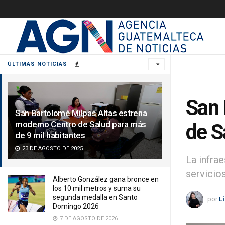
ÚLTIMAS NOTICIAS
San 
San Bartolomé Milpas Altas estrena
moderno Centro de Salud para más
de S
de 9 mil habitantes
23 DE AGOSTO DE 2025
La infra
servicio
Alberto González gana bronce en
los 10 mil metros y suma su
segunda medalla en Santo
por
L
Domingo 2026
7 DE AGOSTO DE 2026