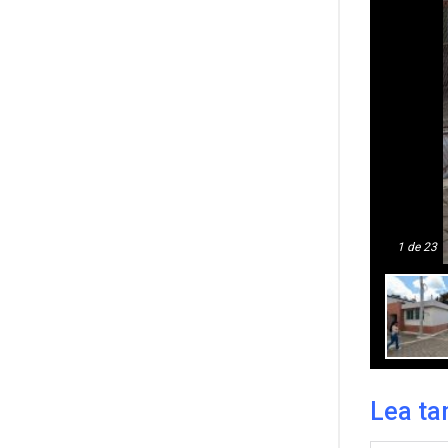
1
de 23
Lea ta