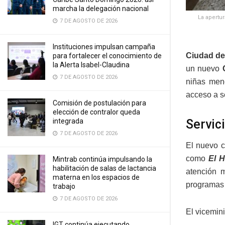
marcha la delegación nacional
La apertu
7 DE AGOSTO DE 2026
Instituciones impulsan campaña
Ciudad de
para fortalecer el conocimiento de
la Alerta Isabel-Claudina
un nuevo
7 DE AGOSTO DE 2026
niñas meno
acceso a s
Comisión de postulación para
elección de contralor queda
Servic
integrada
7 DE AGOSTO DE 2026
El nuevo c
como
El 
Mintrab continúa impulsando la
habilitación de salas de lactancia
atención m
materna en los espacios de
programas 
trabajo
7 DE AGOSTO DE 2026
El vicemin
IGT continúa ejecutando