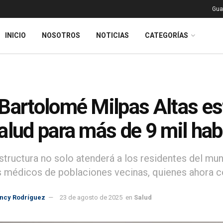
Gua
INICIO
NOSOTROS
NOTICIAS
CATEGORÍAS
Bartolomé Milpas Altas e
alud para más de 9 mil hab
estructura no solo atenderá a los residentes del mu
s médicos de poblaciones vecinas, quienes ahora c
incy Rodríguez
23 de agosto de 2025
en
Salud