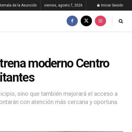
temala de la Asunción
viernes, agosto 7, 2026
Iniciar Sesión
strena moderno Centro
itantes
nicipio, sino que también mejorará el acceso a
ontarán con atención más cercana y oportuna.