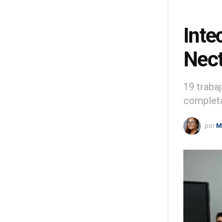
Inte
Nec
19 traba
completa
por
M