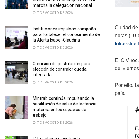
marcha la delegación nacional
7 DE AGOSTO DE 2026
Ciudad de 
Instituciones impulsan campaña
para fortalecer el conocimiento de
horas (10 
la Alerta Isabel-Claudina
Infraestruc
7 DE AGOSTO DE 2026
El CIV rec
Comisión de postulación para
del vierne
elección de contralor queda
integrada
7 DE AGOSTO DE 2026
Por ello, 
país.
Mintrab continúa impulsando la
habilitación de salas de lactancia

materna en los espacios de
trabajo
7 DE AGOSTO DE 2026
E
r
IGT continúa ejecutando