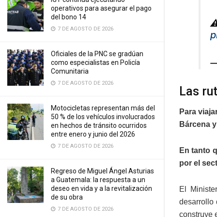
operativos para asegurar el pago
del bono 14
⚠
7 DE AGOSTO DE 2026
p
Oficiales de la PNC se gradúan
—
como especialistas en Policía
Comunitaria
7 DE AGOSTO DE 2026
Las ru
Motocicletas representan más del
Para viaja
50 % de los vehículos involucrados
Bárcena y 
en hechos de tránsito ocurridos
entre enero y junio del 2026
7 DE AGOSTO DE 2026
En tanto q
por el sec
Regreso de Miguel Ángel Asturias
a Guatemala: la respuesta a un
deseo en vida y a la revitalización
El Minist
de su obra
desarrollo
7 DE AGOSTO DE 2026
construye 