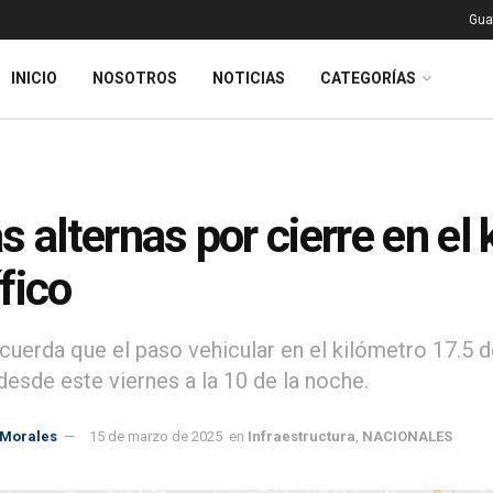
Gua
INICIO
NOSOTROS
NOTICIAS
CATEGORÍAS
s alternas por cierre en el 
fico
ecuerda que el paso vehicular en el kilómetro 17.5 d
desde este viernes a la 10 de la noche.
 Morales
15 de marzo de 2025
en
Infraestructura
,
NACIONALES