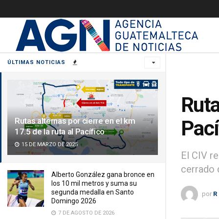
ÚLTIMAS NOTICIAS
Ruta
Rutas alternas por cierre en el km
Pací
17.5 de la ruta al Pacífico
15 DE MARZO DE 2025
El CIV r
cerrado 
Alberto González gana bronce en
los 10 mil metros y suma su
segunda medalla en Santo
por
R
Domingo 2026
7 DE AGOSTO DE 2026