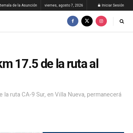
temala de la Asunción
viernes, agosto 7, 2026
Iniciar Sesión
km 17.5 de la ruta al
e la ruta CA-9 Sur, en Villa Nueva, permanecerá