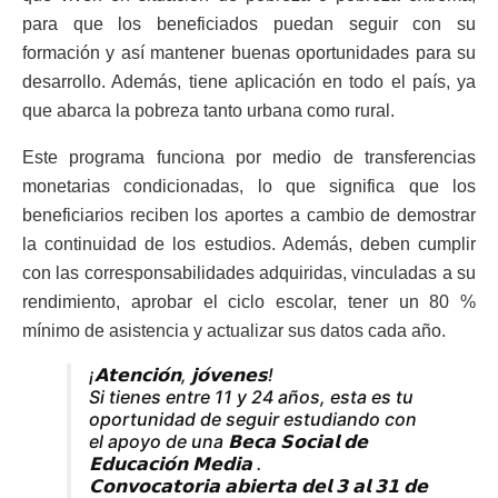
para que los beneficiados puedan seguir con su
formación y así mantener buenas oportunidades para su
desarrollo. Además, tiene aplicación en todo el país, ya
que abarca la pobreza tanto urbana como rural.
Este programa funciona por medio de transferencias
monetarias condicionadas, lo que significa que los
beneficiarios reciben los aportes a cambio de demostrar
la continuidad de los estudios. Además, deben cumplir
con las corresponsabilidades adquiridas, vinculadas a su
rendimiento, aprobar el ciclo escolar, tener un 80 %
mínimo de asistencia y actualizar sus datos cada año.
¡𝗔𝘁𝗲𝗻𝗰𝗶𝗼́𝗻, 𝗷𝗼́𝘃𝗲𝗻𝗲𝘀!
Si tienes entre 11 y 24 años, esta es tu
oportunidad de seguir estudiando con
el apoyo de una 𝗕𝗲𝗰𝗮 𝗦𝗼𝗰𝗶𝗮𝗹 𝗱𝗲
𝗘𝗱𝘂𝗰𝗮𝗰𝗶𝗼́𝗻 𝗠𝗲𝗱𝗶𝗮 .
𝗖𝗼𝗻𝘃𝗼𝗰𝗮𝘁𝗼𝗿𝗶𝗮 𝗮𝗯𝗶𝗲𝗿𝘁𝗮 𝗱𝗲𝗹 𝟯 𝗮𝗹 𝟯𝟭 𝗱𝗲