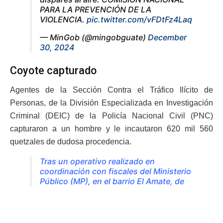
PARA LA PREVENCIÓN DE LA
VIOLENCIA.
pic.twitter.com/vFDtFz4Laq
— MinGob (@mingobguate)
December
30, 2024
Coyote capturado
Agentes de la Sección Contra el Tráfico Ilícito de
Personas, de la División Especializada en Investigación
Criminal (DEIC) de la Policía Nacional Civil (PNC)
capturaron a un hombre y le incautaron 620 mil 560
quetzales de dudosa procedencia.
Tras un operativo realizado en
coordinación con fiscales del Ministerio
Público (MP), en el barrio El Amate, de
Cabañas, Zacapa.
El detenido, identificado como Óscar N, de 44 años, no