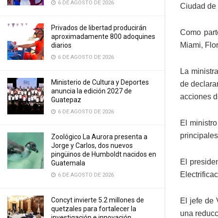
6 DE AGOSTO DE 2026
Ciudad de 
Privados de libertad producirán
Como parte
aproximadamente 800 adoquines
Miami, Flor
diarios
6 DE AGOSTO DE 2026
La ministr
Ministerio de Cultura y Deportes
de declara
anuncia la edición 2027 de
acciones d
Guatepaz
6 DE AGOSTO DE 2026
El ministr
principale
Zoológico La Aurora presenta a
Jorge y Carlos, dos nuevos
pingüinos de Humboldt nacidos en
El preside
Guatemala
Electrifica
6 DE AGOSTO DE 2026
Concyt invierte 5.2 millones de
El jefe de
quetzales para fortalecer la
una reducc
investigación e innovación