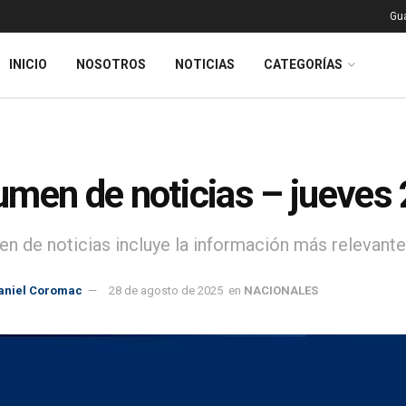
Gu
INICIO
NOSOTROS
NOTICIAS
CATEGORÍAS
men de noticias – jueves
en de noticias incluye la información más relevante 
aniel Coromac
28 de agosto de 2025
en
NACIONALES