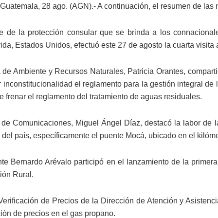
Guatemala, 28 ago. (AGN).- A continuación, el resumen de las no
 de la protección consular que se brinda a los connacional
ida, Estados Unidos, efectuó este 27 de agosto la cuarta visita a
a de Ambiente y Recursos Naturales, Patricia Orantes, comparti
r inconstitucionalidad el reglamento para la gestión integral d
e frenar el reglamento del tratamiento de aguas residuales.
o de Comunicaciones, Miguel Ángel Díaz, destacó la labor de la
s del país, específicamente el puente Mocá, ubicado en el kilóm
nte Bernardo Arévalo participó en el lanzamiento de la primera
ción Rural.
 Verificación de Precios de la Dirección de Atención y Asisten
ión de precios en el gas propano.