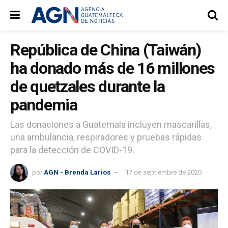
República de China (Taiwán)
ha donado más de 16 millones
de quetzales durante la
pandemia
Las donaciones a Guatemala incluyen mascarillas,
una ambulancia, respiradores y pruebas rápidas
para la detección de COVID-19.
por
AGN - Brenda Larios
17 de septiembre de 2020