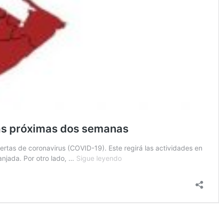
 las próximas dos semanas
ertas de coronavirus (COVID-19). Este regirá las actividades en
Ministerio
anjada. Por otro lado, …
Sigue leyendo
de
Salud
presenta
tablero
de