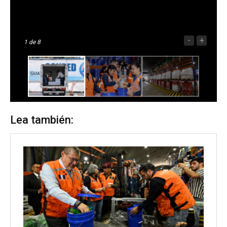
-
+
1
de 8
Lea también: