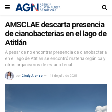
AMSCLAE descarta presencia
de cianobacterias en el lago de
Atitlán
A pesar de no encontrar presencia de cianobacteria
en el lago de Atitlán se encontró materia orgánica y
otros organismos de estado fecal.
por
Cindy Alonzo
11 de julio de 2025