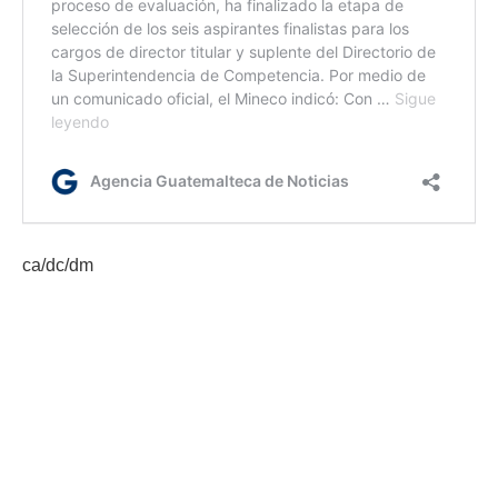
ca/dc/dm
Etiquetas:
ciberseguridad
Delitos VET
SVET
vicepresidenta Karin Herrera