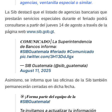
agencias, ventanilla especial o similar.
La Sib destacó que el listado de agencias bancarias que
prestarán servicios especiales durante el feriado podrá
consultarse a partir del jueves 14 de agosto a través de la
página web
www.sib.gob.gt
.
𝐂𝐎𝐌𝐔𝐍𝐈𝐂𝐀𝐃𝐎 | La Superintendencia
de Bancos informa:⁣
#SIBGuatemala
#feriado
#Comunicado
pic.twitter.com/3H13DdJlgx
— SIB Guatemala (@sib_guatemala)
August 11, 2025
Asimismo, se informa que las oficinas de la Sib también
permanecerán cerradas en dicha fecha.
🎯 ¡𝐅𝐨𝐫𝐦𝐚 𝐩𝐚𝐫𝐭𝐞 𝐝𝐞𝐥 𝐞𝐪𝐮𝐢𝐩𝐨 𝐝𝐞 𝐥𝐚
#SIBGuatemala
!
Te invitamos a actualizar tu información