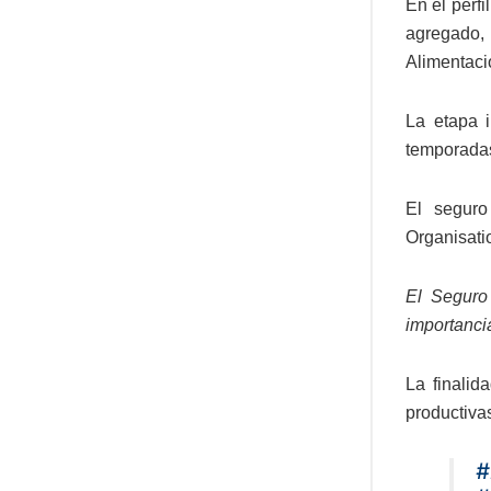
En el perf
agregado,
Alimentaci
La etapa i
temporada
El seguro
Organisati
El Seguro
importanci
La finalid
productiva
#