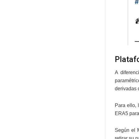
#

—
Plataf
A diferenc
paramétric
derivadas 
Para ello,
ERA5 para 
Según el M
retirar su 