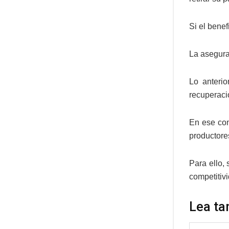
Si el bene
La asegura
Lo anterio
recuperaci
En ese con
productores
Para ello, 
competitiv
Lea ta