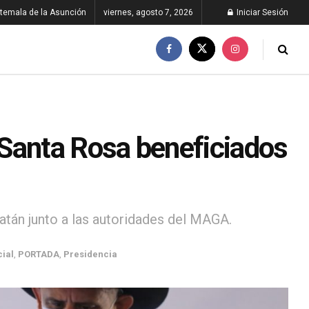
temala de la Asunción
viernes, agosto 7, 2026
Iniciar Sesión
Santa Rosa beneficiados
atán junto a las autoridades del MAGA.
cial
,
PORTADA
,
Presidencia