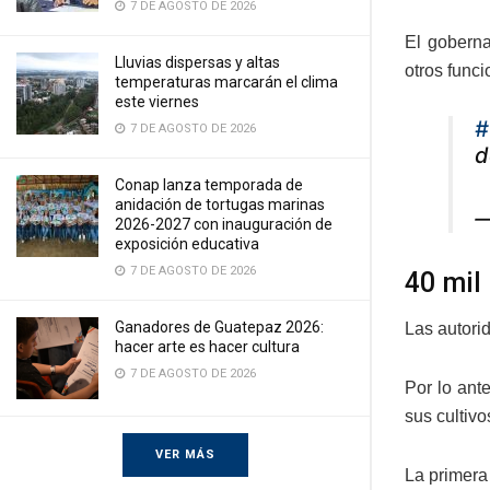
7 DE AGOSTO DE 2026
El goberna
Lluvias dispersas y altas
otros funci
temperaturas marcarán el clima
este viernes
#
7 DE AGOSTO DE 2026
d
Conap lanza temporada de
anidación de tortugas marinas
—
2026-2027 con inauguración de
exposición educativa
7 DE AGOSTO DE 2026
40 mil
Ganadores de Guatepaz 2026:
Las autori
hacer arte es hacer cultura
7 DE AGOSTO DE 2026
Por lo ant
sus cultivo
VER MÁS
La primera 