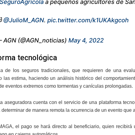
SeguroAgrícola
a pequeños agricultores de San

@JulioM_AGN
.
pic.twitter.com/k1UKAkgcoh
 AGN (@AGN_noticias)
May 4, 2022
orma tecnológica
ia de los seguros tradicionales, que requieren de una evalu
o las estima, haciendo un análisis histórico del comportamie
de eventos extremos como tormentas y canículas prolongadas.
 la aseguradora cuenta con el servicio de una plataforma tecnol
determinar de manera remota la ocurrencia de un evento que ac
AGA, el pago se hará directo al beneficiario, quien recibirá 
pago en cajeros automáticos.