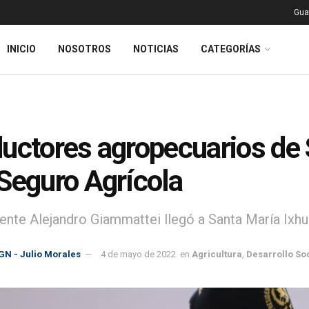
Gua
INICIO
NOSOTROS
NOTICIAS
CATEGORÍAS
uctores agropecuarios de 
Seguro Agrícola
dente Alejandro Giammattei llegó a Santa María Ixhu
GN - Julio Morales
4 de mayo de 2022
en
Agricultura
,
Desarrollo So