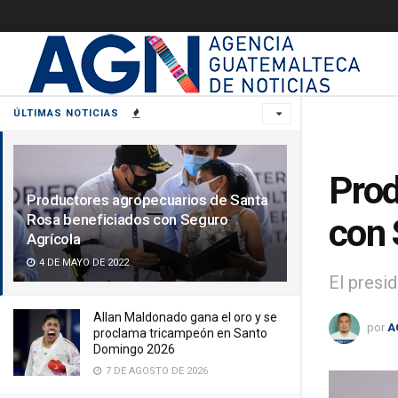
ÚLTIMAS NOTICIAS
Prod
Productores agropecuarios de Santa
Rosa beneficiados con Seguro
con 
Agrícola
4 DE MAYO DE 2022
El presi
Allan Maldonado gana el oro y se
por
A
proclama tricampeón en Santo
Domingo 2026
7 DE AGOSTO DE 2026