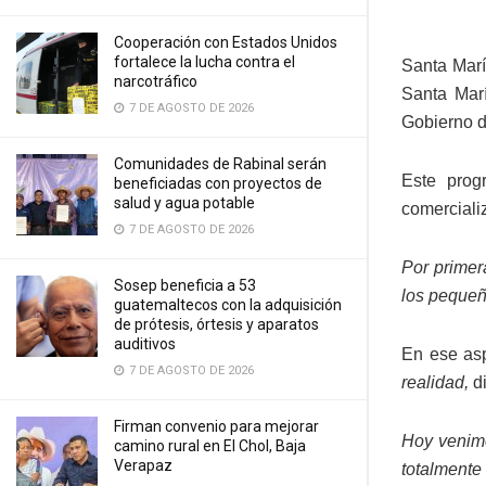
Cooperación con Estados Unidos
fortalece la lucha contra el
Santa Marí
narcotráfico
Santa Marí
7 DE AGOSTO DE 2026
Gobierno d
Comunidades de Rabinal serán
Este prog
beneficiadas con proyectos de
salud y agua potable
comerciali
7 DE AGOSTO DE 2026
Por primer
Sosep beneficia a 53
los pequeñ
guatemaltecos con la adquisición
de prótesis, órtesis y aparatos
auditivos
En ese asp
7 DE AGOSTO DE 2026
realidad,
d
Firman convenio para mejorar
Hoy venimo
camino rural en El Chol, Baja
Verapaz
totalmente