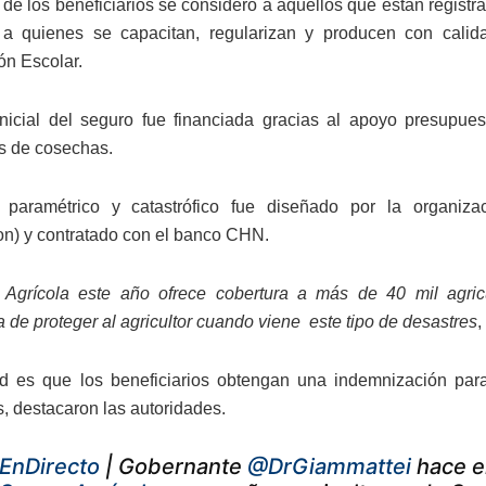
il de los beneficiarios se consideró a aquellos que están regist
 a quienes se capacitan, regularizan y producen con cali
ón Escolar.
nicial del seguro fue financiada gracias al apoyo presupue
s de cosechas.
 paramétrico y catastrófico fue diseñado por la organiz
on) y contratado con el banco CHN.
 Agrícola este año ofrece cobertura a más de 40 mil agric
a de proteger al agricultor cuando viene este tipo de desastres
,
ad es que los beneficiarios obtengan una indemnización par
s, destacaron las autoridades.
EnDirecto
| Gobernante
@DrGiammattei
hace en