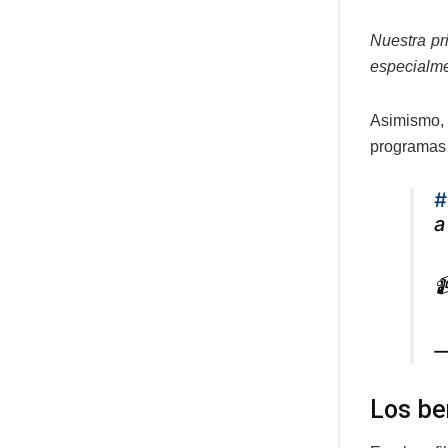
Nuestra pr
especialme
Asimismo,
programas 
#
a

—
Los be