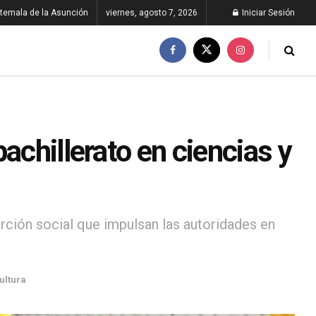
temala de la Asunción
viernes, agosto 7, 2026
Iniciar Sesión
achillerato en ciencias y
rción social que impulsan las autoridades en
ultura