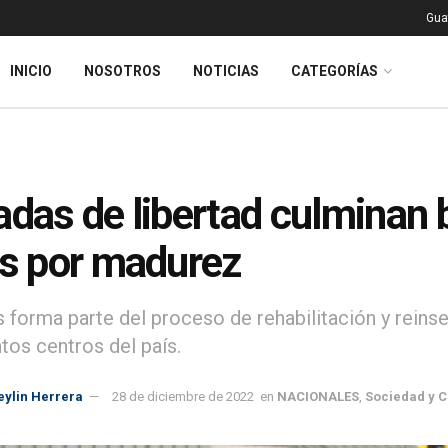
Gua
INICIO
NOSOTROS
NOTICIAS
CATEGORÍAS
adas de libertad culminan b
as por madurez
 forma parte del proceso de rehabilitación y reinse
ntos centros del país.
eylin Herrera
28 de diciembre de 2022
en
NACIONALES
,
Sociedad y C