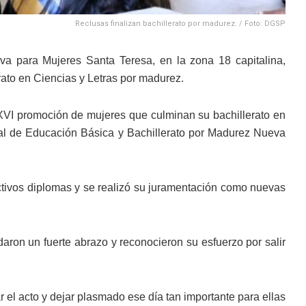
Reclusas finalizan bachillerato por madurez. / Foto: DGSP
iva para Mujeres Santa Teresa, en la zona 18 capitalina,
rato en Ciencias y Letras por madurez.
XVI promoción de mujeres que culminan su bachillerato en
icial de Educación Básica y Bachillerato por Madurez Nueva
ectivos diplomas y se realizó su juramentación como nuevas
daron un fuerte abrazo y reconocieron su esfuerzo por salir
r el acto y dejar plasmado ese día tan importante para ellas