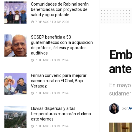
Comunidades de Rabinal serán
beneficiadas con proyectos de
salud y agua potable
7 DE AGOSTO DE 2026
SOSEP beneficia a 53
guatemaltecos con la adquisición
de prótesis, órtesis y aparatos
Emba
auditivos
7 DE AGOSTO DE 2026
ante
Firman convenio para mejorar
camino rural en El Chol, Baja
En mayo 
Verapaz
sudameri
7 DE AGOSTO DE 2026
por
A
Lluvias dispersas y altas
temperaturas marcarán el clima
este viernes
7 DE AGOSTO DE 2026