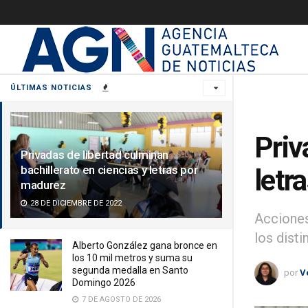
ÚLTIMAS NOTICIAS
Priv
Privadas de libertad culminan
bachillerato en ciencias y letras por
letr
madurez
28 DE DICIEMBRE DE 2022
Acciones
los disti
Alberto González gana bronce en
los 10 mil metros y suma su
segunda medalla en Santo
por
V
Domingo 2026
7 DE AGOSTO DE 2026