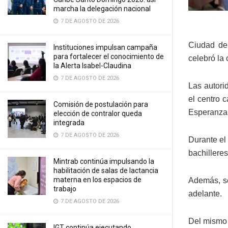
marcha la delegación nacional
7 DE AGOSTO DE 2026
Ciudad de
Instituciones impulsan campaña
para fortalecer el conocimiento de
celebró la
la Alerta Isabel-Claudina
7 DE AGOSTO DE 2026
Las autori
el centro c
Comisión de postulación para
Esperanza,
elección de contralor queda
integrada
7 DE AGOSTO DE 2026
Durante el
bachillere
Mintrab continúa impulsando la
habilitación de salas de lactancia
materna en los espacios de
Además, se
trabajo
adelante.
7 DE AGOSTO DE 2026
Del mismo m
IGT continúa ejecutando