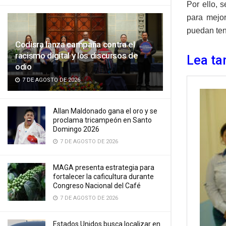
Por ello, 
para mejo
puedan ten
Codisra lanza campaña contra el
racismo digital y los discursos de
Lea ta
odio
7 DE AGOSTO DE 2026
Allan Maldonado gana el oro y se
proclama tricampeón en Santo
Domingo 2026
7 DE AGOSTO DE 2026
MAGA presenta estrategia para
fortalecer la caficultura durante
Congreso Nacional del Café
7 DE AGOSTO DE 2026
Estados Unidos busca localizar en