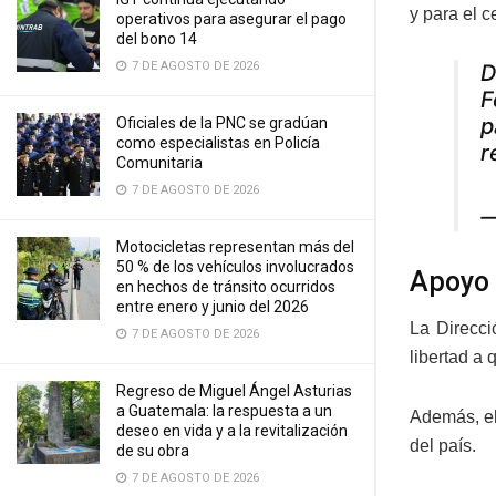
y para el c
operativos para asegurar el pago
del bono 14
7 DE AGOSTO DE 2026
D
F
p
Oficiales de la PNC se gradúan
como especialistas en Policía
r
Comunitaria
7 DE AGOSTO DE 2026
—
Motocicletas representan más del
50 % de los vehículos involucrados
Apoyo 
en hechos de tránsito ocurridos
entre enero y junio del 2026
La Direcci
7 DE AGOSTO DE 2026
libertad a
Regreso de Miguel Ángel Asturias
a Guatemala: la respuesta a un
Además, el
deseo en vida y a la revitalización
del país.
de su obra
7 DE AGOSTO DE 2026